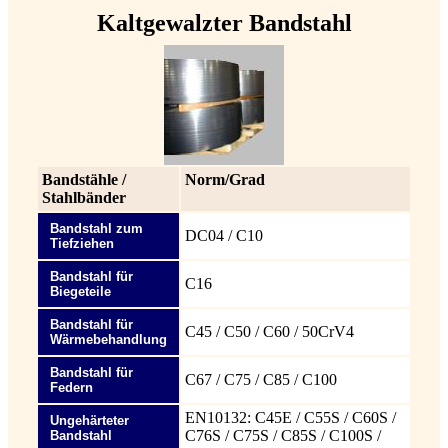
Kaltgewalzter Bandstahl
Bandstähle /
Norm/Grad
Stahlbänder
Bandstahl zum
DC04 / C10
Tiefziehen
Bandstahl für
C16
Biegeteile
Bandstahl für
C45 / C50 / C60 / 50CrV4
Wärmebehandlung
Bandstahl für
C67 / C75 / C85 / C100
Federn
EN10132: C45E / C55S / C60S /
Ungehärteter
C76S / C75S / C85S / C100S /
Bandstahl